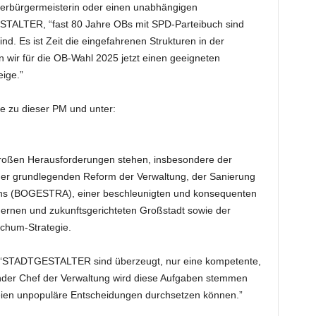
Oberbürgermeisterin oder einen unabhängigen
STALTER, “fast 80 Jahre OBs mit SPD-Parteibuch sind
ind. Es ist Zeit die eingefahrenen Strukturen in der
wir für die OB-Wahl 2025 jetzt einen geeigneten
eige.”
age zu dieser PM und unter:
großen Herausforderungen stehen, insbesondere der
er grundlegenden Reform der Verwaltung, der Sanierung
ns (BOGESTRA), einer beschleunigten und konsequenten
rnen und zukunftsgerichteten Großstadt sowie der
chum-Strategie.
r ‘STADTGESTALTER sind überzeugt, nur eine kompetente,
nder Chef der Verwaltung wird diese Aufgaben stemmen
eien unpopuläre Entscheidungen durchsetzen können.”