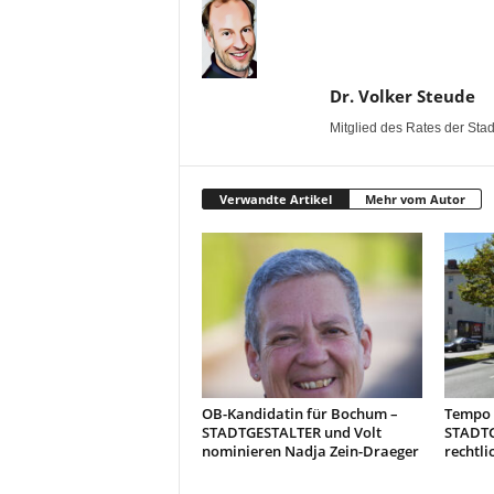
Dr. Volker Steude
Mitglied des Rates der Sta
Verwandte Artikel
Mehr vom Autor
OB-Kandidatin für Bochum –
Tempo 3
STADTGESTALTER und Volt
STADTG
nominieren Nadja Zein-Draeger
rechtli