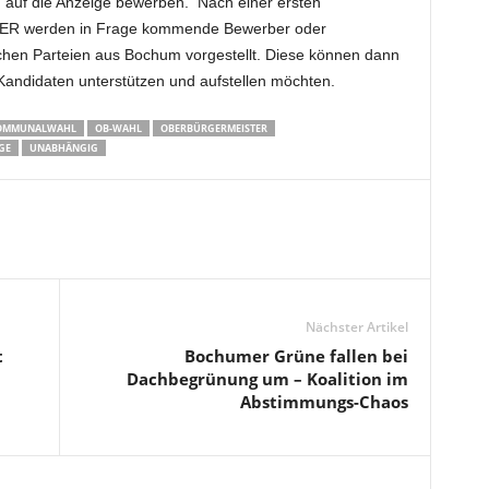
 auf die Anzeige bewerben. Nach einer ersten
ER werden in Frage kommende Bewerber oder
chen Parteien aus Bochum vorgestellt. Diese können dann
Kandidaten unterstützen und aufstellen möchten.
OMMUNALWAHL
OB-WAHL
OBERBÜRGERMEISTER
GE
UNABHÄNGIG
Nächster Artikel
t
Bochumer Grüne fallen bei
Dachbegrünung um – Koalition im
Abstimmungs-Chaos