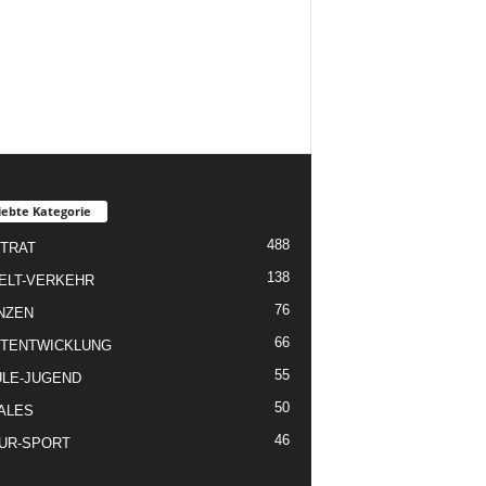
iebte Kategorie
488
TRAT
138
ELT-VERKEHR
76
NZEN
66
TENTWICKLUNG
55
LE-JUGEND
50
ALES
46
UR-SPORT