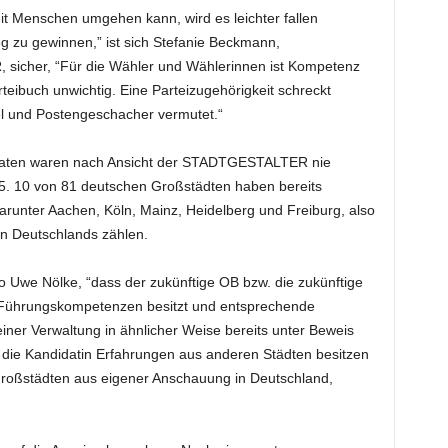
t Menschen umgehen kann, wird es leichter fallen
 zu gewinnen,” ist sich Stefanie Beckmann,
sicher, “Für die Wähler und Wählerinnen ist Kompetenz
teibuch unwichtig. Eine Parteizugehörigkeit schreckt
el und Postengeschacher vermutet.“
daten waren nach Ansicht der STADTGESTALTER nie
5. 10 von 81 deutschen Großstädten haben bereits
runter Aachen, Köln, Mainz, Heidelberg und Freiburg, also
en Deutschlands zählen.
 Uwe Nölke, “dass der zukünftige OB bzw. die zukünftige
 Führungskompetenzen besitzt und entsprechende
ner Verwaltung in ähnlicher Weise bereits unter Beweis
er die Kandidatin Erfahrungen aus anderen Städten besitzen
roßstädten aus eigener Anschauung in Deutschland,