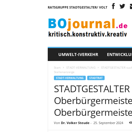
RATSGRUPPE STADTGESTALTER/ VOLT
B
O
j
o
u
r
n
UMWELT-IVERKEHR
ENTWICKLU
a
l
Start
STADT-VERWALTUNG
STADTGESTALTER such
Stellenanzeige
STADT-VERWALTUNG
STADTRAT
STADTGESTALTER 
Oberbürgermeiste
Oberbürgermeister
Von
Dr. Volker Steude
-
25. September 2024