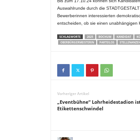
Bis zum 17.10.24 können sich Kandidaten
Auswahlrunde durch die STADTGESTALT
Bewerberinnen interessierten demokratis
entscheiden, ob sie einen unabhängigen 
SCHLAGWORTE
2025
BOCHUM
KANDIDAT
K
OBERBÜRGERMEISTERIN
PARTEILOS
STELLENANZEI
Vorheriger Artikel
„Eventbühne“ Lohrheidestadion is
Etikettenschwindel