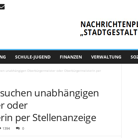
NG
SCHULE-JUGEND
FINANZEN
VERWALTUNG
SO
en unabhängigen Oberbürgermeister oder Oberbürgermeisterin per
suchen unabhängigen
r oder
in per Stellenanzeige
1394
0