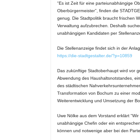
“Es ist Zeit für eine parteiunabhängige 
Oberbürgermeister”, finden die STADTGE
genug. Die Stadtpolitik braucht frischen W
Verwaltung aufzubrechen. Deshalb suchen 
unabhängigen Kandidaten per Stellenanz
Die Stellenanzeige findet sich in der Anl
https://die-stadtgestalter.de/?p=10859
Das zukünftige Stadtoberhaupt wird vor 
Abwendung des Haushaltsnotstandes, ein
des städtischen Nahverkehrsunternehme
Transformation von Bochum zu einer mode
Weiterentwicklung und Umsetzung der Bo
Uwe Nölke aus dem Vorstand erklärt “Wi
unabhängige Chefin oder ein entspreche
können und notwenige aber bei den Part