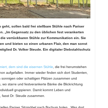
t, sollen bald frei stellbare Stühle nach Pariser
n. „Im Gegensatz zu den üblichen fest verankerten
 die verrückbaren Stühle zur Kommunikation ein. Sie
en und bieten so einen urbanen Flair, den man sonst
itglied Dr. Volker Steude. Ein digitaler Diebstahlschutz
iert, dem sind die eisernen Stühle
, die frei herumstehen
on aufgefallen. Immer wieder finden sich dort Studenten,
in sonnigen oder schattigen Plätzen zusammen und
 wo starre und festverankerte Bänke die Blickrichtung
 individuell gruppieren. Damit kommt Leben und
, fasst Dr. Steude zusammen.
llen Pariser Sitzmöbel nach Bochum holen. „Was dort