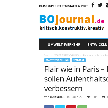
RATSGRUPPE STADTGESTALTER/ VOLT
B
O
j
o
u
r
n
UMWELT-IVERKEHR
ENTWICKLU
a
l
Start
STADTENTWICKLUNG
Flair wie in Paris – 
STADTENTWICKLUNG
STADTRAT
Flair wie in Paris 
sollen Aufenthalts
verbessern
Von
BOJournal
-
18. Juni 2022
1004