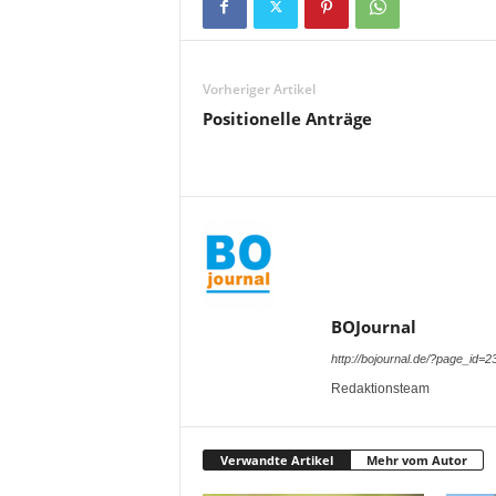
Vorheriger Artikel
Positionelle Anträge
BOJournal
http://bojournal.de/?page_id=2
Redaktionsteam
Verwandte Artikel
Mehr vom Autor