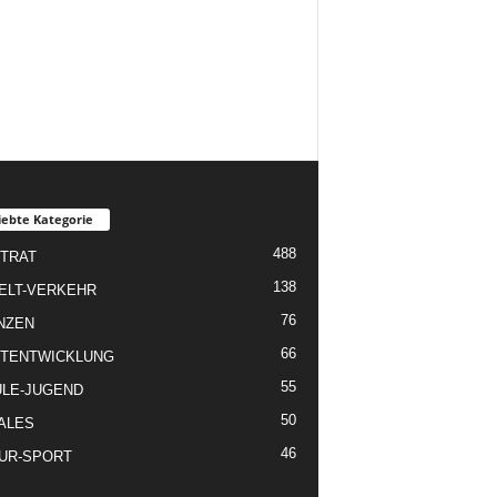
iebte Kategorie
488
TRAT
138
ELT-VERKEHR
76
NZEN
66
TENTWICKLUNG
55
LE-JUGEND
50
ALES
46
UR-SPORT