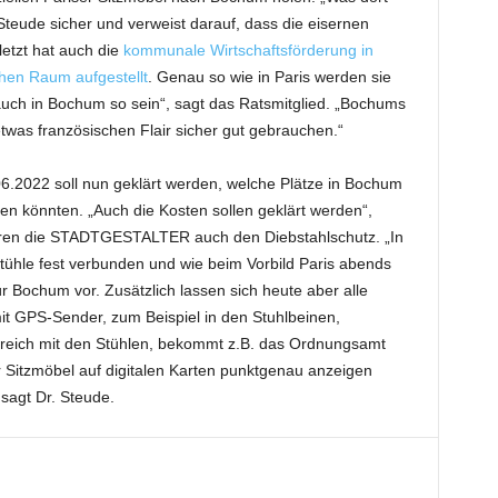
r. Steude sicher und verweist darauf, dass die eisernen
letzt hat auch die
kommunale Wirtschaftsförderung in
chen Raum aufgestellt
. Genau so wie in Paris werden sie
uch in Bochum so sein“, sagt das Ratsmitglied. „Bochums
was französischen Flair sicher gut gebrauchen.“
06.2022 soll nun geklärt werden, welche Plätze in Bochum
en könnten. „Auch die Kosten sollen geklärt werden“,
ieren die STADTGESTALTER auch den Diebstahlschutz. „In
tühle fest verbunden und wie beim Vorbild Paris abends
r Bochum vor. Zusätzlich lassen sich heute aber alle
t GPS-Sender, zum Beispiel in den Stuhlbeinen,
bereich mit den Stühlen, bekommt z.B. das Ordnungsamt
r Sitzmöbel auf digitalen Karten punktgenau anzeigen
 sagt Dr. Steude.