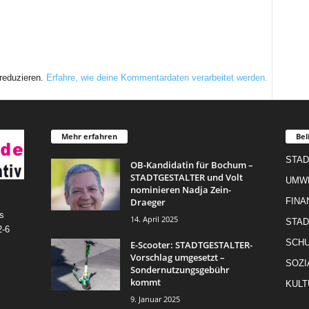
reduzieren.
Erfahre, wie deine Kommentardaten verarbeitet werden.
Mehr erfahren
Bel
STAD
OB-Kandidatin für Bochum –
STADTGESTALTER und Volt
UMW
nominieren Nadja Zein-
Draeger
FINA
s
14. April 2025
STAD
2-6
SCHU
E-Scooter: STADTGESTALTER-
Vorschlag umgesetzt –
SOZI
Sondernutzungsgebühr
kommt
KULT
9. Januar 2025