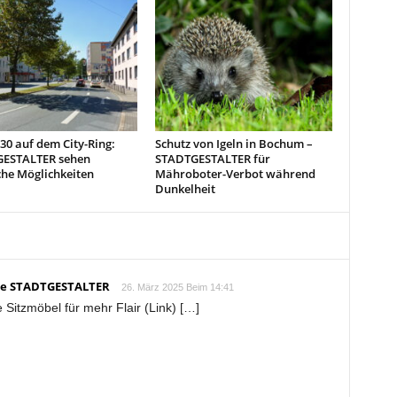
0 auf dem City-Ring:
Schutz von Igeln in Bochum –
ESTALTER sehen
STADTGESTALTER für
che Möglichkeiten
Mähroboter-Verbot während
Dunkelheit
Die STADTGESTALTER
26. März 2025 Beim 14:41
Sitzmöbel für mehr Flair (Link) […]