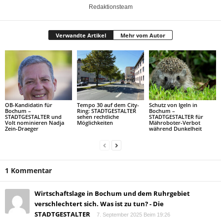
Redaktionsteam
Verwandte Artikel
Mehr vom Autor
OB-Kandidatin für
Tempo 30 auf dem City-
Schutz von Igeln in
Bochum –
Ring: STADTGESTALTER
Bochum –
STADTGESTALTER und
sehen rechtliche
STADTGESTALTER für
Volt nominieren Nadja
Möglichkeiten
Mähroboter-Verbot
Zein-Draeger
während Dunkelheit
1 Kommentar
Wirtschaftslage in Bochum und dem Ruhrgebiet
verschlechtert sich. Was ist zu tun? - Die
STADTGESTALTER
7. September 2025 Beim 19:26