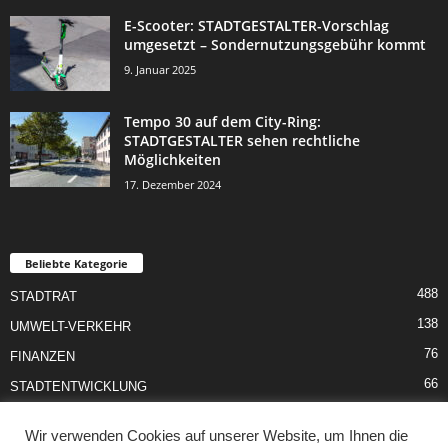
E-Scooter: STADTGESTALTER-Vorschlag
umgesetzt – Sondernutzungsgebühr kommt
9. Januar 2025
Tempo 30 auf dem City-Ring:
STADTGESTALTER sehen rechtliche
Möglichkeiten
17. Dezember 2024
Beliebte Kategorie
488
STADTRAT
138
UMWELT-VERKEHR
76
FINANZEN
66
STADTENTWICKLUNG
55
SCHULE-JUGEND
Wir verwenden Cookies auf unserer Website, um Ihnen die
50
SOZIALES