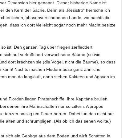
ieser Dimension hier genannt. Dieser bisherige Name ist
immer den Kern der Sache. Denn als „Resistro“ herrsche ich
rchtenlichen, phasenverschobenen Lande, wo nachts die
en, dass ich dort vielleicht sogar noch mehr Macht besitze
 so ist: Den ganzen Tag über fliegen zerfleddert
e sich auf verknöchert verwachsene Bäume (so wie
 und dort krächzen sie (die Vögel, nicht die Bäume), so dass
en kann! Nachts machen Fledermäuse ganz ähnliche
enn man da langläuft, dann stehen Kakteen und Agaven im
und Fjorden liegen Piratenschiffe. Ihre Kapitäne brüllen
ei denen ihre Mannschaften nur so zittern. A propos
ese tanzen nackig um Feuer herum. Dabei tun das nicht nur
e alten und schrumpligen. (Als ob ich das sehen wollte.)
bt sich ein Gebirge aus dem Boden und wirft Schatten in