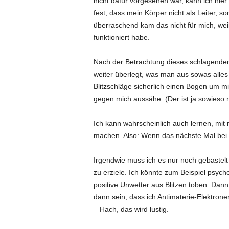
nicht dafür vorgesehen war, kann ich hier
fest, dass mein Körper nicht als Leiter, so
überraschend kam das nicht für mich, wei
funktioniert habe.
Nach der Betrachtung dieses schlagenden
weiter überlegt, was man aus sowas alles 
Blitzschläge sicherlich einen Bogen um 
gegen mich aussähe. (Der ist ja sowieso n
Ich kann wahrscheinlich auch lernen, mit
machen. Also: Wenn das nächste Mal bei e
Irgendwie muss ich es nur noch gebastelt k
zu erziele. Ich könnte zum Beispiel psych
positive Unwetter aus Blitzen toben. Da
dann sein, dass ich Antimaterie-Elektro
– Hach, das wird lustig.