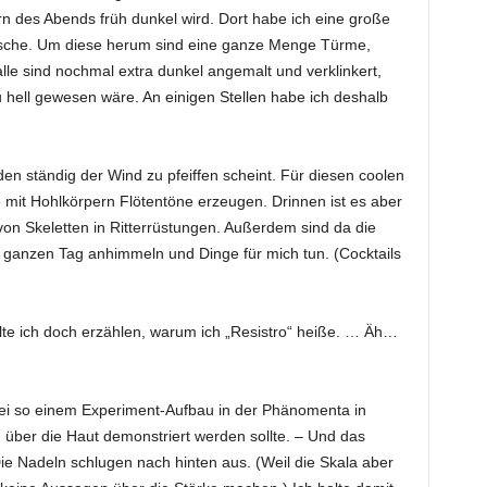
rn des Abends früh dunkel wird. Dort habe ich eine große
rrsche. Um diese herum sind eine ganze Menge Türme,
e sind nochmal extra dunkel angemalt und verklinkert,
u hell gewesen wäre. An einigen Stellen habe ich deshalb
den ständig der Wind zu pfeiffen scheint. Für diesen coolen
e mit Hohlkörpern Flötentöne erzeugen. Drinnen ist es aber
 von Skeletten in Ritterrüstungen. Außerdem sind da die
ganzen Tag anhimmeln und Dinge für mich tun. (Cocktails
llte ich doch erzählen, warum ich „Resistro“ heiße. … Äh…
bei so einem Experiment-Aufbau in der Phänomenta in
über die Haut demonstriert werden sollte. – Und das
 Die Nadeln schlugen nach hinten aus. (Weil die Skala aber