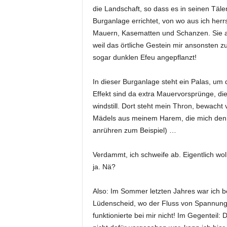
die Landschaft, so dass es in seinen Täle
Burganlage errichtet, von wo aus ich he
Mauern, Kasematten und Schanzen. Sie all
weil das örtliche Gestein mir ansonsten z
sogar dunklen Efeu angepflanzt!
In dieser Burganlage steht ein Palas, um 
Effekt sind da extra Mauervorsprünge, di
windstill. Dort steht mein Thron, bewacht
Mädels aus meinem Harem, die mich den 
anrühren zum Beispiel) …
Verdammt, ich schweife ab. Eigentlich wo
ja. Nä?
Also: Im Sommer letzten Jahres war ich 
Lüdenscheid, wo der Fluss von Spannung 
funktionierte bei mir nicht! Im Gegenteil: