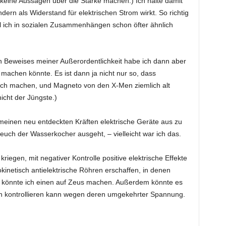
 keine Aussagen über die Stärke machen.) Ich halte damit
ndern als Widerstand für elektrischen Strom wirkt. So richtig
l ich in sozialen Zusammenhängen schon öfter ähnlich
 Beweises meiner Außerordentlichkeit habe ich dann aber
machen könnte. Es ist dann ja nicht nur so, dass
mich machen, und Magneto von den X-Men ziemlich alt
icht der Jüngste.)
 meinen neu entdeckten Kräften elektrische Geräte aus zu
uch der Wasserkocher ausgeht, – vielleicht war ich das.
riegen, mit negativer Kontrolle positive elektrische Effekte
okinetisch antielektrische Röhren erschaffen, in denen
nn könnte ich einen auf Zeus machen. Außerdem könnte es
nen kontrollieren kann wegen deren umgekehrter Spannung.