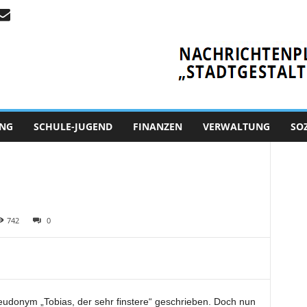
NG
SCHULE-JUGEND
FINANZEN
VERWALTUNG
SO
742
0
eudonym „Tobias, der sehr finstere“ geschrieben. Doch nun