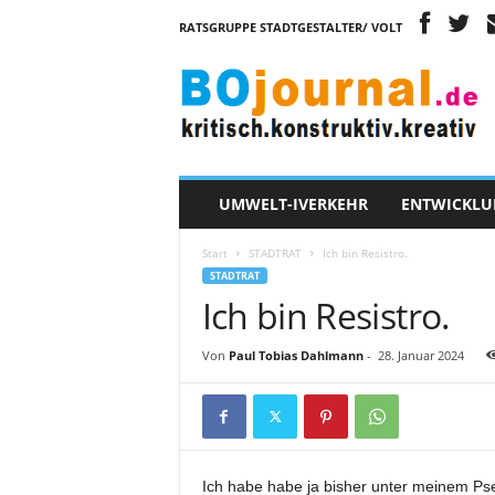
RATSGRUPPE STADTGESTALTER/ VOLT
B
O
j
o
u
r
n
UMWELT-IVERKEHR
ENTWICKLU
a
l
Start
STADTRAT
Ich bin Resistro.
STADTRAT
Ich bin Resistro.
Von
Paul Tobias Dahlmann
-
28. Januar 2024
Ich habe habe ja bisher unter meinem Ps