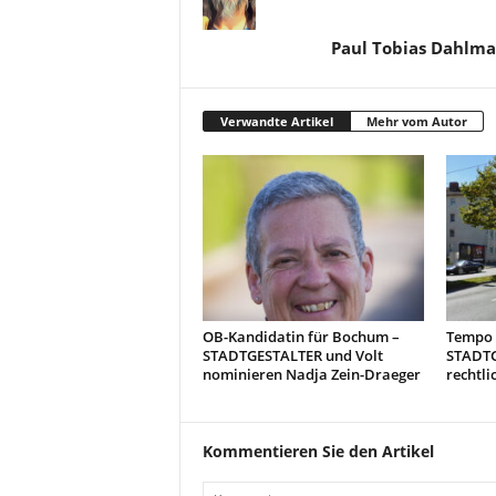
Paul Tobias Dahlm
Verwandte Artikel
Mehr vom Autor
OB-Kandidatin für Bochum –
Tempo 3
STADTGESTALTER und Volt
STADTG
nominieren Nadja Zein-Draeger
rechtli
Kommentieren Sie den Artikel