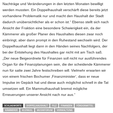
Nachträge und Veränderungen in den letzten Monaten bewilligt
werden mussten. Ein Doppelhaushalt verschärft diese bereits jetzt
vorhandene Problematik nur und macht den Haushalt der Stadt
dadurch unübersichtlicher als er schon ist.“ Ebenso stellt sich nach
Ansicht der Fraktion eine besondere Schwierigkeit ein, da der
Kämmerer als großer Planer des Haushaltes diesen zwar noch
einbringt, aber dann prompt in den Ruhestand wechseln wird. Der
Doppelhaushalt liegt dann in den Händen seines Nachfolgers, der
bei der Entstehung des Haushaltes gar nicht mit am Tisch saß.
„Der neue Beigeordnete für Finanzen soll nicht nur ausführendes
Organ für die Finanzplanungen sein, die der scheidende Kämmerer
nun für satte zwei Jahre festschreiben will. Vielmehr erwarten wir
von einem frischen Bochumer ‚Finanzminister‘, dass er neue
Impulse im Gepäck hat und diese auch möglichst schnell in die Tat
umsetzen will. Ein Mammuthaushalt bremst mögliche
Erneuerungen unserer Ansicht nach nur aus.“
SCHLAGWORTE
DOPPELHAUSHALT
FILZ
FINANZEN
FÖRDERMITTEL
KÄMMERER
KLÜNGEL
MUSIKFORUM
VERWALTUNG