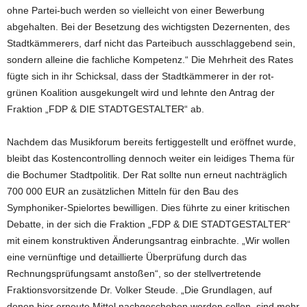
ohne Partei-buch werden so vielleicht von einer Bewerbung
abgehalten. Bei der Besetzung des wichtigsten Dezernenten, des
Stadtkämmerers, darf nicht das Parteibuch ausschlaggebend sein,
sondern alleine die fachliche Kompetenz.“ Die Mehrheit des Rates
fügte sich in ihr Schicksal, dass der Stadtkämmerer in der rot-
grünen Koalition ausgekungelt wird und lehnte den Antrag der
Fraktion „FDP & DIE STADTGESTALTER“ ab.
Nachdem das Musikforum bereits fertiggestellt und eröffnet wurde,
bleibt das Kostencontrolling dennoch weiter ein leidiges Thema für
die Bochumer Stadtpolitik. Der Rat sollte nun erneut nachträglich
700 000 EUR an zusätzlichen Mitteln für den Bau des
Symphoniker-Spielortes bewilligen. Dies führte zu einer kritischen
Debatte, in der sich die Fraktion „FDP & DIE STADTGESTALTER“
mit einem konstruktiven Änderungsantrag einbrachte. „Wir wollen
eine vernünftige und detaillierte Überprüfung durch das
Rechnungsprüfungsamt anstoßen“, so der stellvertretende
Fraktionsvorsitzende Dr. Volker Steude. „Die Grundlagen, auf
denen hier erneute Mittel nachgeschoben werden sollen, sind mehr