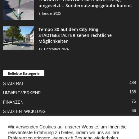
umgesetzt – Sondernutzungsgebühr kommt
9. Januar 2025
Tempo 30 auf dem City-Ring:
STADTGESTALTER sehen rechtliche
Möglichkeiten
17. Dezember 2024
Beliebte Kategorie
488
STADTRAT
138
UMWELT-VERKEHR
76
FINANZEN
66
STADTENTWICKLUNG
55
SCHULE-JUGEND
Wir verwenden Cookies auf unserer Website, um Ihnen die
50
SOZIALES
relevanteste Erfahrung zu bieten, indem wir uns an Ihre
Präferenzen erinnern, wenn sich Besuche wiederholen.
46