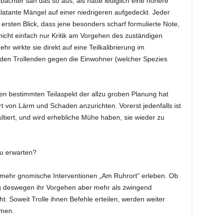
chter sah das so aus, als hätte lediglich eine höhere
atante Mängel auf einer niedrigeren aufgedeckt. Jeder
sten Blick, dass jene besonders scharf formulierte Note,
icht einfach nur Kritik am Vorgehen des zuständigen
hr wirkte sie direkt auf eine Teilkalibrierung im
 den Trollenden gegen die Einwohner (welcher Spezies
en bestimmten Teilaspekt der allzu groben Planung hat
rt von Lärm und Schaden anzurichten. Vorerst jedenfalls ist
ltiert, und wird erhebliche Mühe haben, sie wieder zu
zu erwarten?
r mehr gnomische Interventionen „Am Ruhrort“ erleben. Ob
g deswegen ihr Vorgehen aber mehr als zwingend
. Soweit Trolle ihnen Befehle erteilen, werden weiter
men.