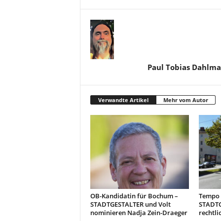
Paul Tobias Dahlm
Verwandte Artikel
Mehr vom Autor
OB-Kandidatin für Bochum –
Tempo 3
STADTGESTALTER und Volt
STADTG
nominieren Nadja Zein-Draeger
rechtli