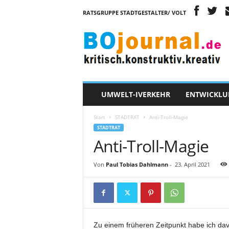
RATSGRUPPE STADTGESTALTER/ VOLT
B
O
j
o
u
r
n
UMWELT-IVERKEHR
ENTWICKLU
a
l
Start
STADTRAT
Anti-Troll-Magie
STADTRAT
Anti-Troll-Magie
Von
Paul Tobias Dahlmann
-
23. April 2021
Zu einem früheren Zeitpunkt habe ich dav