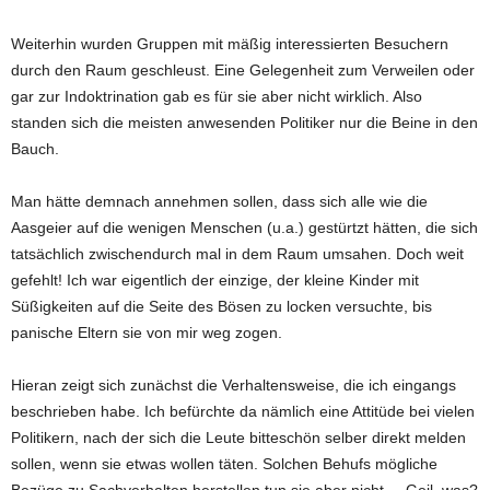
Weiterhin wurden Gruppen mit mäßig interessierten Besuchern
durch den Raum geschleust. Eine Gelegenheit zum Verweilen oder
gar zur Indoktrination gab es für sie aber nicht wirklich. Also
standen sich die meisten anwesenden Politiker nur die Beine in den
Bauch.
Man hätte demnach annehmen sollen, dass sich alle wie die
Aasgeier auf die wenigen Menschen (u.a.) gestürtzt hätten, die sich
tatsächlich zwischendurch mal in dem Raum umsahen. Doch weit
gefehlt! Ich war eigentlich der einzige, der kleine Kinder mit
Süßigkeiten auf die Seite des Bösen zu locken versuchte, bis
panische Eltern sie von mir weg zogen.
Hieran zeigt sich zunächst die Verhaltensweise, die ich eingangs
beschrieben habe. Ich befürchte da nämlich eine Attitüde bei vielen
Politikern, nach der sich die Leute bitteschön selber direkt melden
sollen, wenn sie etwas wollen täten. Solchen Behufs mögliche
Bezüge zu Sachverhalten herstellen tun sie aber nicht. – Geil, was?