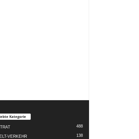
iebte Kategorie
488
TRAT
138
ELT-VERKEHR