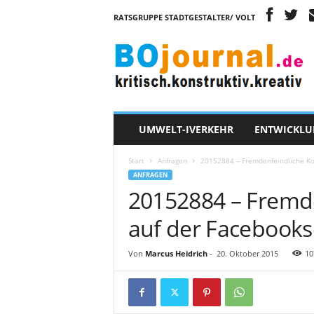
RATSGRUPPE STADTGESTALTER/ VOLT
B
O
j
o
u
r
n
UMWELT-IVERKEHR
ENTWICKLU
a
l
Start
Anfragen
20152884 – Fremdenfeindliche K
ANFRAGEN
20152884 – Fremd
auf der Facebook
Von
Marcus Heidrich
-
20. Oktober 2015
10