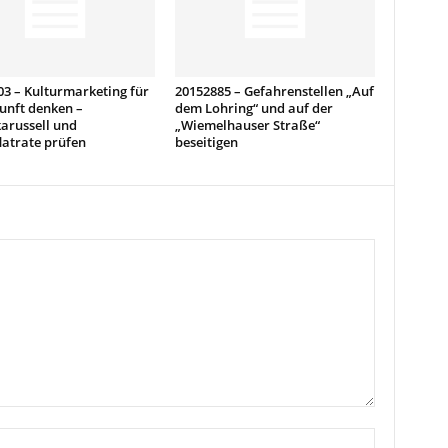
3 – Kulturmarketing für
20152885 – Gefahrenstellen „Auf
unft denken –
dem Lohring“ und auf der
arussell und
„Wiemelhauser Straße“
latrate prüfen
beseitigen