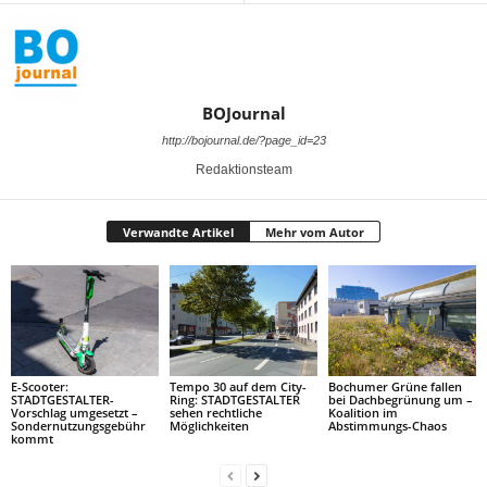
BOJournal
http://bojournal.de/?page_id=23
Redaktionsteam
Verwandte Artikel
Mehr vom Autor
E-Scooter:
Tempo 30 auf dem City-
Bochumer Grüne fallen
STADTGESTALTER-
Ring: STADTGESTALTER
bei Dachbegrünung um –
Vorschlag umgesetzt –
sehen rechtliche
Koalition im
Sondernutzungsgebühr
Möglichkeiten
Abstimmungs-Chaos
kommt