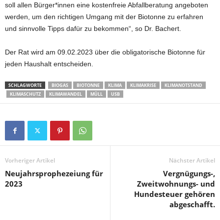
soll allen Bürger*innen eine kostenfreie Abfallberatung angeboten
werden, um den richtigen Umgang mit der Biotonne zu erfahren
und sinnvolle Tipps dafür zu bekommen“, so Dr. Bachert.
Der Rat wird am 09.02.2023 über die obligatorische Biotonne für
jeden Haushalt entscheiden.
SCHLAGWORTE
BIOGAS
BIOTONNE
KLIMA
KLIMAKRISE
KLIMANOTSTAND
KLIMASCHUTZ
KLIMAWANDEL
MÜLL
USB
Vorheriger Artikel
Nächster Artikel
Neujahrsprophezeiung für
Vergnügungs-,
2023
Zweitwohnungs- und
Hundesteuer gehören
abgeschafft.