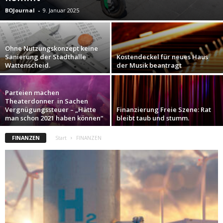
BOJournal
-
9. Januar 2025
Ohne Nutzungskonzept keine
Sanierung der Stadthalle
Kostendeckel für neues Haus
Wattenscheid.
der Musik beantragt
Parteien machen
Theaterdonner in Sachen
Vergnügungssteuer – „Hätte
Finanzierung Freie Szene: Rat
man schon 2021 haben können“
bleibt taub und stumm.
FINANZEN
Start
FINANZEN