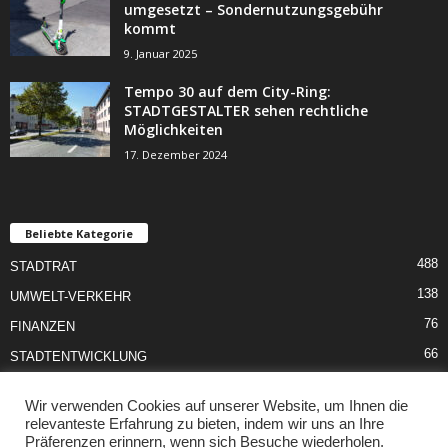
umgesetzt – Sondernutzungsgebühr
kommt
9. Januar 2025
Tempo 30 auf dem City-Ring:
STADTGESTALTER sehen rechtliche
Möglichkeiten
17. Dezember 2024
Beliebte Kategorie
488
STADTRAT
138
UMWELT-VERKEHR
76
FINANZEN
66
STADTENTWICKLUNG
55
SCHULE-JUGEND
Wir verwenden Cookies auf unserer Website, um Ihnen die
50
SOZIALES
relevanteste Erfahrung zu bieten, indem wir uns an Ihre
Präferenzen erinnern, wenn sich Besuche wiederholen.
46
KULTUR-SPORT