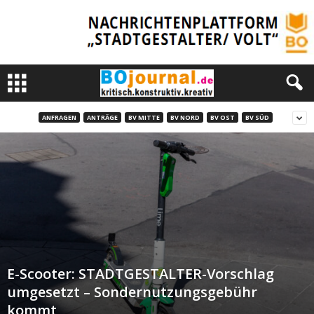
ANFRAGEN
ANTRÄGE
BV MITTE
BV NORD
BV OST
BV SÜD
E-Scooter: STADTGESTALTER-Vorschlag
umgesetzt – Sondernutzungsgebühr
kommt